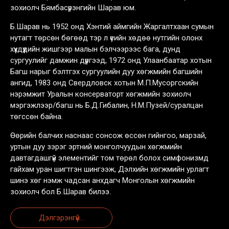
зохиолч Бямбасүрэнгийн Шарав юм.
Б.Шарав нь 1952 онд Хэнтий аймгийн Жаргалтхаан сумын
нутагт төрсөн бөгөөд тэр л үеийн хөдөө нутгийн олонх
хүүхдүүдийн жишгээр малын бэлчээрээс бага, дунд
сургуулийг дамжин дүүргээд, 1972 онд Улаанбаатар хотын
Багш нарыг бэлтгэх сургуулийн дуу хөгжмийн багшийн
ангид, 1983 онд Свердловск хотын М.П.Мусоргскийн
нэрэмжит Уралын консерваторт хөгжмийн зохиолч
мэргэжлээр/багш нь Б.Д.Гибалин, Н.М.Пузей/суралцан
төгссөн байна.
Өөрийн балчих наснаас сонсож өссөн гийнгоо, марзай,
уртын дуу зэрэг эртний монголчуудын хөгжмийн
давтагдашгүй элементийг том төрөл болох симфонизмд
гайхам уран шигтгэн шингээж, Дэлхийн хөгжмийн урлагт
шинэ хөг нэмж чадсан анхдагч Монголын хөгжмийн
зохиолч бол Б.Шарав билээ.
Дэлгэрэнгүй...