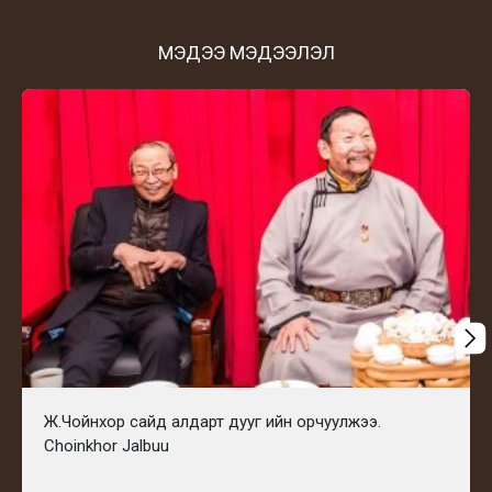
МЭДЭЭ МЭДЭЭЛЭЛ
Ж.Чойнхор сайд алдарт дууг ийн орчуулжээ.
Choinkhor Jalbuu