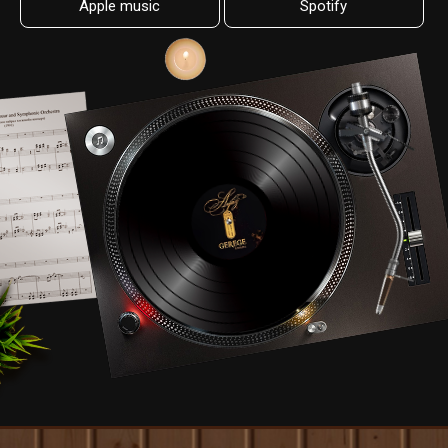
Apple music
Spotify
08.
Jargaliin naiman mori
0:35
09.
Bayariin uyanga
0:35
10.
Borte Khatan
0:35
11.
Andiin duulal
0:35
12.
Chinggis khaan bat orshig
0:35