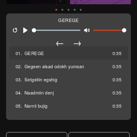
GEREGE
Restart
Play
Mute
←
→
01.
GEREGE
0:35
02.
Gegeen alsad odokh yumsan
0:35
03.
Setgeliin egshig
0:35
04.
Naadmiin denj
0:35
05.
Narnii bujig
0:35
06.
Manan
0:35
07.
Sersen tal
0:35