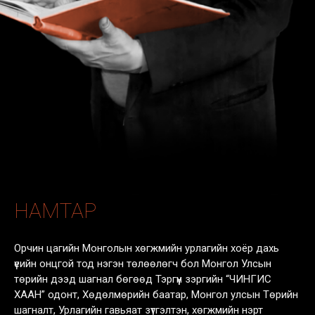
НАМТАР
Орчин цагийн Монголын хөгжмийн урлагийн хоёр дахь
үеийн онцгой тод нэгэн төлөөлөгч бол Монгол Улсын
төрийн дээд шагнал бөгөөд Тэргүүн зэргийн “ЧИНГИС
ХААН” одонт, Хөдөлмөрийн баатар, Монгол улсын Төрийн
шагналт, Урлагийн гавьяат зүтгэлтэн, хөгжмийн нэрт