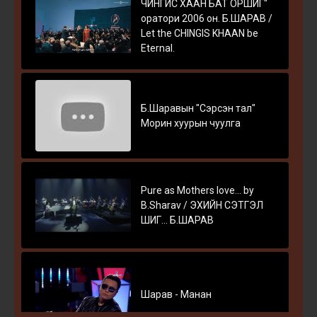
ЧИНГИС ХААН БАТ ОРШИГ"
оратори 2006 он. Б.ШАРАВ /
Let the CHINGIS KHAAN be
Eternal.
Б.Шаравын "Сэрсэн тал"
Морин хуурын чуулга
Pure as Mothers love... by
B.Sharav / ЭХИЙН СЭТГЭЛ
ШИГ... Б.ШАРАВ
Шарав - Манан