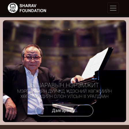
Б.ШАРАВЫН НЭРЭМЖИТ
МЭРГЭЖЛИЙН ДУУЧИД, ҮНДЭСНИЙ ХӨГЖМИЙН
ХӨГЖИМЧДИЙН ОЛОН УЛСЫН III УРАЛДААН
Дэлгэрэнгүй...