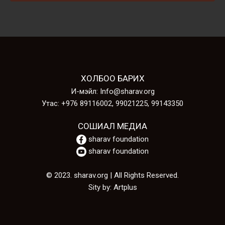
Шарав Б. - Сэтгэлийн Эгшиг
ХОЛБОО БАРИХ
И-мэйл: Info@sharav.org
Утас: +976 89116002, 99021225, 99143350
B.Sharav-Bayriin uyanga
СОШИАЛ МЕДИА
sharav foundation
sharav foundation
© 2023. sharav.org | All Rights Reserved.
Sity by: Artplus