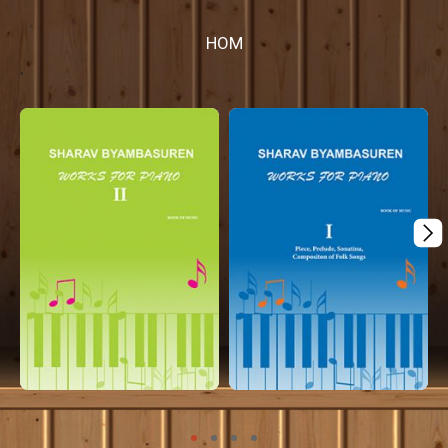
НОМ
¸
Mplus
Mplus
Apple books
Apple books