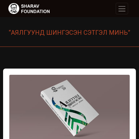
“АЯЛГУУНД ШИНГЭСЭН СЭТГЭЛ МИНЬ”