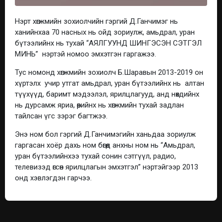
Нэрт хөгжмийн зохиолчийн гэргий Д.Ганчимэг нь
ханийнхаа 70 насных нь ойд зориулж, амьдрал, уран
бүтээлийнх нь тухай “АЯЛГУУНД ШИНГЭСЭН СЭТГЭЛ
МИНЬ” нэртэй номоо эмхэтгэн гаргажээ.
Тус номонд хөгжмийн зохиолч Б.Шаравын 2013-2019 он
хүртэлх учир утгат амьдрал, уран бүтээлийнх нь алтан
түүхүүд, баримт мэдээлэл, ярилцлагууд, анд нөхдийнх
нь дурсамж яриа, өөрийнх нь хөгжмийн тухай задлан
тайлсан үгс зэрэг багтжээ.
Энэ ном бол гэргий Д.Ганчимэгийн ханьдаа зориулж
гаргасан хоёр дахь ном бөгөөд анхны ном нь “Амьдрал,
уран бүтээлийнхээ тухай сонин сэтгүүл, радио,
телевизэд өгсөн ярилцлагын эмхэтгэл” нэртэйгээр 2013
онд хэвлэгдэн гарчээ.