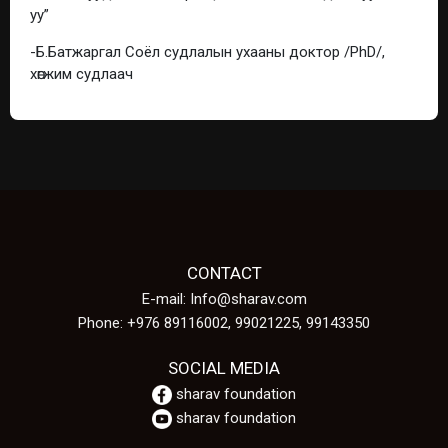
уу”
-Б.Батжаргал Соёл судлалын ухааны доктор /PhD/,
хөгжим судлаач
CONTACT
E-mail: Info@sharav.com
Phone: +976 89116002, 99021225, 99143350
SOCIAL MEDIA
sharav foundation
sharav foundation