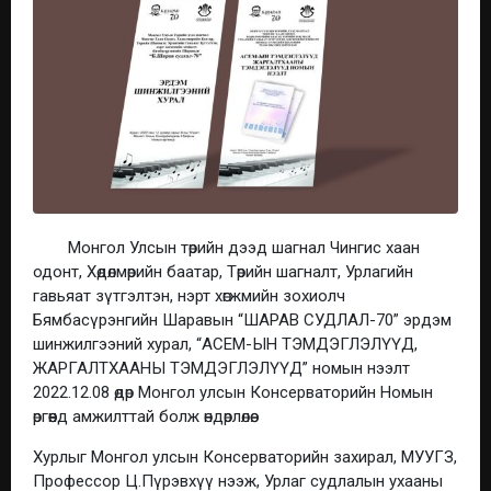
Монгол Улсын төрийн дээд шагнал Чингис хаан
одонт, Хөдөлмөрийн баатар, Төрийн шагналт, Урлагийн
гавьяат зүтгэлтэн, нэрт хөгжмийн зохиолч
Бямбасүрэнгийн Шаравын “ШАРАВ СУДЛАЛ-70” эрдэм
шинжилгээний хурал, “АСЕМ-ЫН ТЭМДЭГЛЭЛҮҮД,
ЖАРГАЛТХААНЫ ТЭМДЭГЛЭЛҮҮД” номын нээлт
2022.12.08 өдөр Монгол улсын Консерваторийн Номын
өргөөнд амжилттай болж өндөрлөлөө.
Хурлыг Монгол улсын Консерваторийн захирал, МУУГЗ,
Профессор Ц.Пүрэвхүү нээж, Урлаг судлалын ухааны