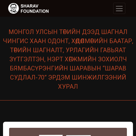
МОНГОЛ УЛСЫН ТӨРИЙН ДЭЭД ШАГНАЛ
ЧИНГИС ХААН ОДОНТ, ХӨДӨЛМӨРИЙН БААТАР,
ТӨРИЙН ШАГНАЛТ, УРЛАГИЙН ГАВЬЯАТ
ЗҮТГЭЛТЭН, НЭРТ ХӨГЖМИЙН ЗОХИОЛЧ
БЯМБАСҮРЭНГИЙН ШАРАВЫН “ШАРАВ
СУДЛАЛ-70” ЭРДЭМ ШИНЖИЛГЭЭНИЙ
ХУРАЛ